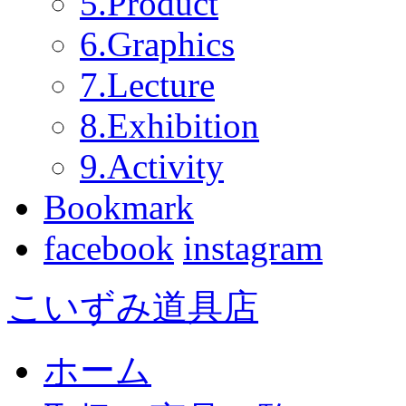
5.Product
6.Graphics
7.Lecture
8.Exhibition
9.Activity
Bookmark
facebook
instagram
こいずみ道具店
ホーム