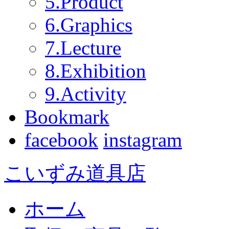
5.Product
6.Graphics
7.Lecture
8.Exhibition
9.Activity
Bookmark
facebook
instagram
こいずみ道具店
ホーム