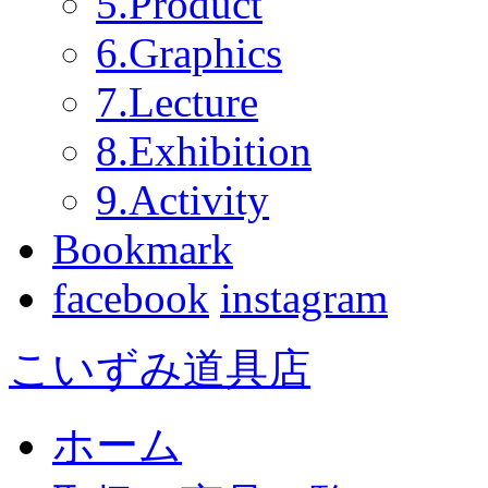
5.Product
6.Graphics
7.Lecture
8.Exhibition
9.Activity
Bookmark
facebook
instagram
こいずみ道具店
ホーム