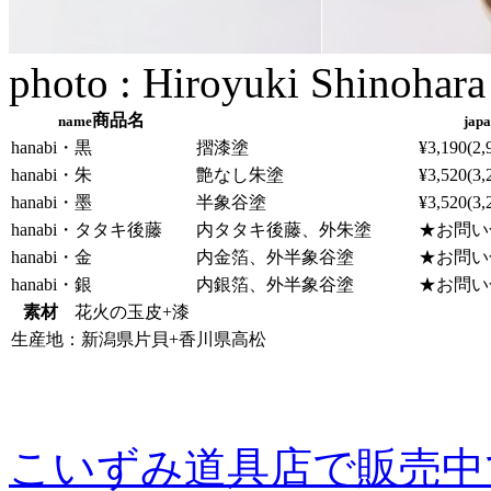
photo : Hiroyuki Shinohara
商品名
name
japa
hanabi・黒
摺漆塗
¥3,190(2
hanabi・朱
艶なし朱塗
¥3,520(3
hanabi・墨
半象谷塗
¥3,520(3
hanabi・タタキ後藤
内タタキ後藤、外朱塗
★お問い
hanabi・金
内金箔、外半象谷塗
★お問い
hanabi・銀
内銀箔、外半象谷塗
★お問い
素材
花火の玉皮+漆
生産地：新潟県片貝+香川県高松
こいずみ道具店で販売中