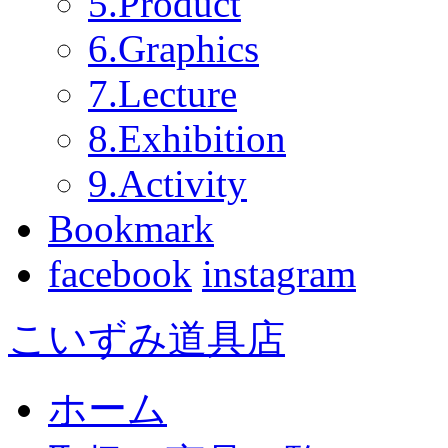
5.Product
6.Graphics
7.Lecture
8.Exhibition
9.Activity
Bookmark
facebook
instagram
こいずみ道具店
ホーム