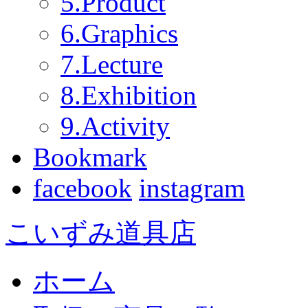
5.Product
6.Graphics
7.Lecture
8.Exhibition
9.Activity
Bookmark
facebook
instagram
こいずみ道具店
ホーム