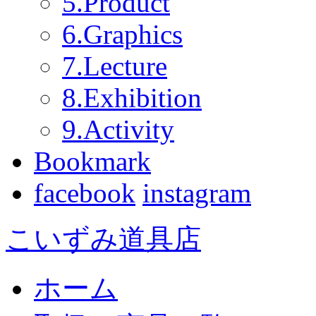
5.Product
6.Graphics
7.Lecture
8.Exhibition
9.Activity
Bookmark
facebook
instagram
こいずみ道具店
ホーム