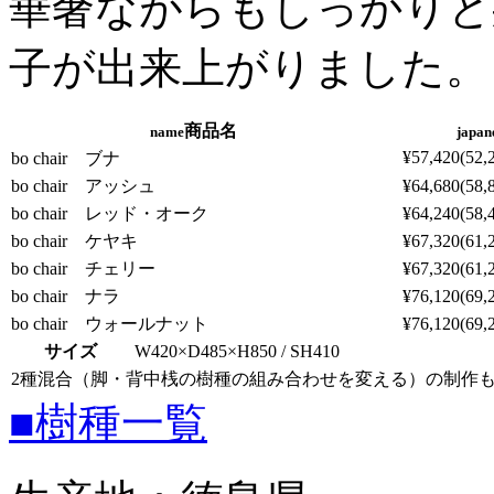
華奢ながらもしっかりと
子が出来上がりました。
商品名
name
japan
¥57,420(52,
bo chair ブナ
bo chair アッシュ
¥64,680(58,
bo chair レッド・オーク
¥64,240(58,
bo chair ケヤキ
¥67,320(61,
bo chair チェリー
¥67,320(61,
bo chair ナラ
¥76,120(69,
bo chair ウォールナット
¥76,120(69,
サイズ
W420×D485×H850 / SH410
2種混合（脚・背中桟の樹種の組み合わせを変える）の制作
■樹種一覧