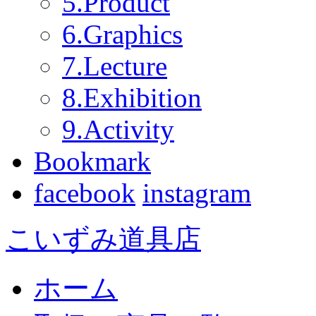
5.Product
6.Graphics
7.Lecture
8.Exhibition
9.Activity
Bookmark
facebook
instagram
こいずみ道具店
ホーム