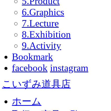
5.Product
6.Graphics
7.Lecture
8.Exhibition
9.Activity
Bookmark
facebook
instagram
こいずみ道具店
ホーム