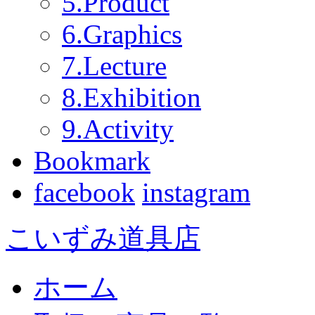
5.Product
6.Graphics
7.Lecture
8.Exhibition
9.Activity
Bookmark
facebook
instagram
こいずみ道具店
ホーム