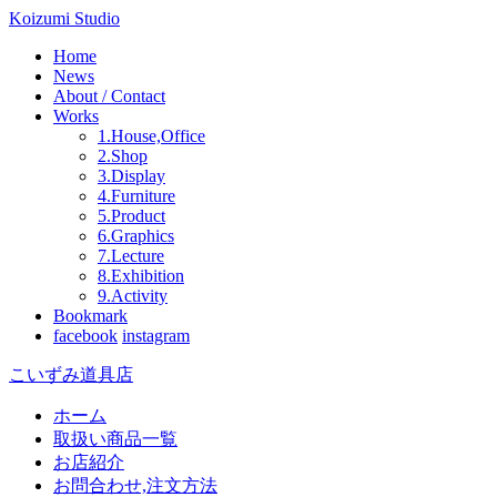
Koizumi Studio
Home
News
About / Contact
Works
1.House,Office
2.Shop
3.Display
4.Furniture
5.Product
6.Graphics
7.Lecture
8.Exhibition
9.Activity
Bookmark
facebook
instagram
こいずみ道具店
ホーム
取扱い商品一覧
お店紹介
お問合わせ,注文方法