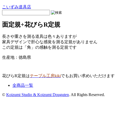
こいずみ道具店
面定規+花びらR定規
長さや重さを測る道具は色々ありますが
家具デザインで肝心な感覚を測る定規がありません
この定規は「角」の感触を測る定規です
生産地：徳島県
花びらR定規は
テーブル工房kiki
でもお買い求めいただけます
全商品一覧
©
Koizumi Studio & Koizumi Douguten
. All Rights Reserved.