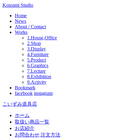
Koizumi Studio
Home
News
About / Contact
Works
1.House,Office
2.Shop
3.Display
4.Furniture
5.Product
6.Graphics
7.Lecture
8.Exhibition
9.Activity
Bookmark
facebook
instagram
こいずみ道具店
ホーム
取扱い商品一覧
お店紹介
お問合わせ,注文方法