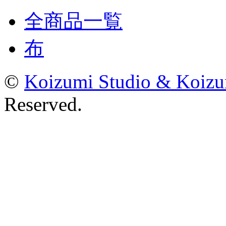
全商品一覧
布
©
Koizumi Studio & Koiz
Reserved.