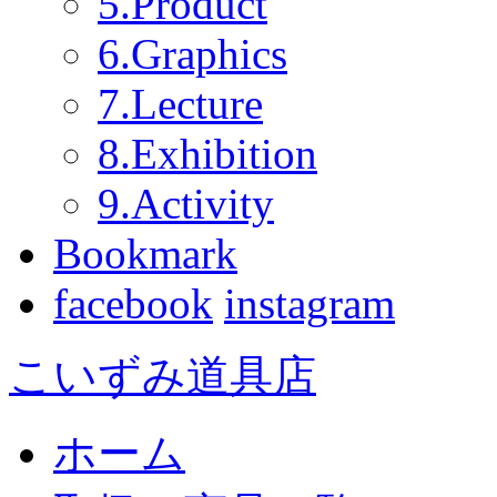
5.Product
6.Graphics
7.Lecture
8.Exhibition
9.Activity
Bookmark
facebook
instagram
こいずみ道具店
ホーム