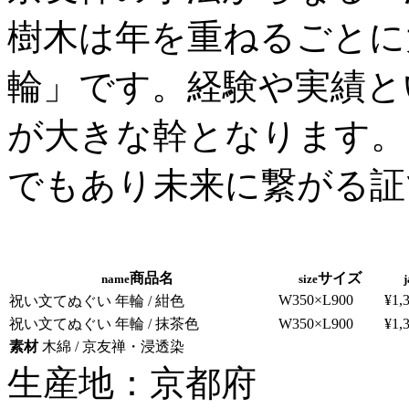
樹木は年を重ねるごとに
輪」です。経験や実績と
が大きな幹となります。
でもあり未来に繋がる
商品名
サイズ
name
size
j
W350×L900
¥1,
祝い文てぬぐい 年輪 / 紺色
祝い文てぬぐい 年輪 / 抹茶色
W350×L900
¥1,
素材
木綿 / 京友禅・浸透染
生産地：京都府