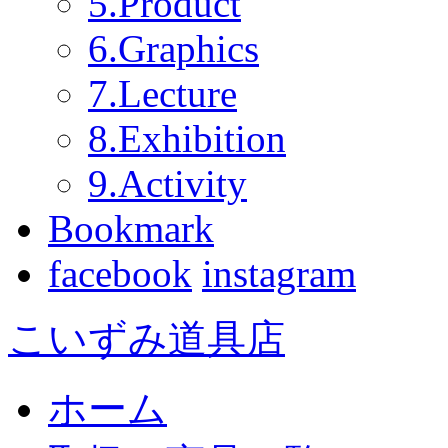
5.Product
6.Graphics
7.Lecture
8.Exhibition
9.Activity
Bookmark
facebook
instagram
こいずみ道具店
ホーム