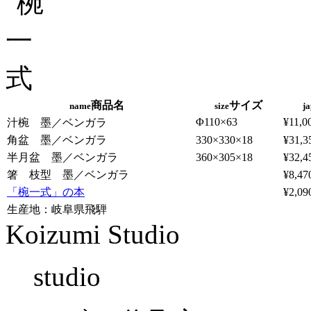
商品名
サイズ
name
size
ja
Φ110×63
¥11,0
汁椀 墨／ベンガラ
角盆 墨／ベンガラ
330×330×18
¥31,3
半月盆 墨／ベンガラ
360×305×18
¥32,4
箸 枝型 墨／ベンガラ
¥8,47
「椀一式」の本
¥2,09
生産地：岐阜県飛騨
Koizumi Studio
studio