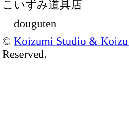
こいずみ道具店
douguten
©
Koizumi Studio & Koiz
Reserved.