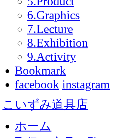
5.Product
6.Graphics
7.Lecture
8.Exhibition
9.Activity
Bookmark
facebook
instagram
こいずみ道具店
ホーム