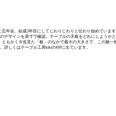
ィングと忘年会。結成3年目にしてじわりじわりと伝わり始めてい
のデザインを原寸で確認。テーブルの天板をどれにしようかと材料庫
。ともかく今迄見た「板」のなかで最大の大きさで、この板一
。詳しくはテーブル工房kikiのHPに出ています。