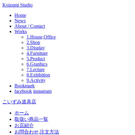
Koizumi Studio
Home
News
About / Contact
Works
1.House,Office
2.Shop
3.Display
4.Furniture
5.Product
6.Graphics
7.Lecture
8.Exhibition
9.Activity
Bookmark
facebook
instagram
こいずみ道具店
ホーム
取扱い商品一覧
お店紹介
お問合わせ,注文方法