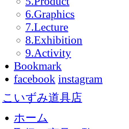
5.Product
6.Graphics
7.Lecture
8.Exhibition
9.Activity
Bookmark
facebook
instagram
こいずみ道具店
ホーム