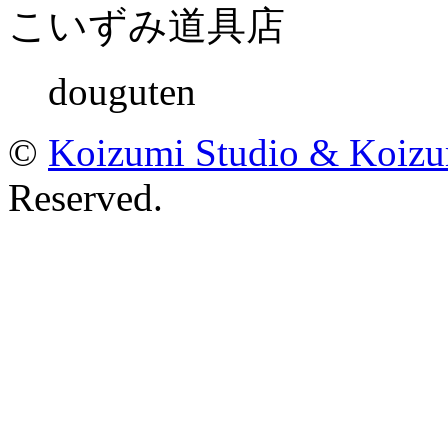
こいずみ道具店
douguten
©
Koizumi Studio & Koiz
Reserved.