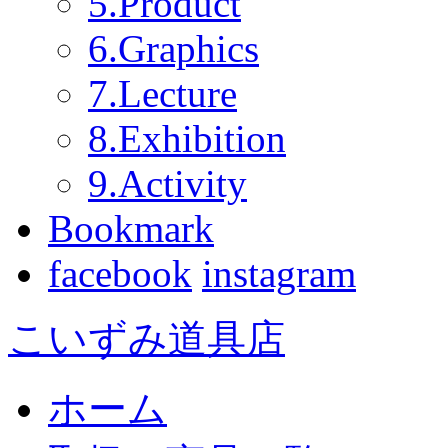
5.Product
6.Graphics
7.Lecture
8.Exhibition
9.Activity
Bookmark
facebook
instagram
こいずみ道具店
ホーム