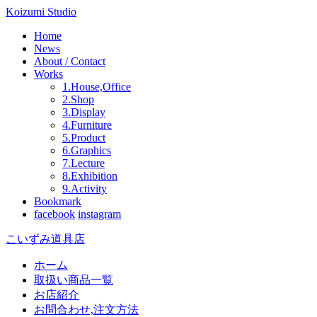
Koizumi Studio
Home
News
About / Contact
Works
1.House,Office
2.Shop
3.Display
4.Furniture
5.Product
6.Graphics
7.Lecture
8.Exhibition
9.Activity
Bookmark
facebook
instagram
こいずみ道具店
ホーム
取扱い商品一覧
お店紹介
お問合わせ,注文方法