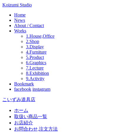
Koizumi Studio
Home
News
About / Contact
Works
1.House,Office
2.Shop
3.Display
4.Furniture
5.Product
6.Graphics
7.Lecture
8.Exhibition
9.Activity
Bookmark
facebook
instagram
こいずみ道具店
ホーム
取扱い商品一覧
お店紹介
お問合わせ,注文方法