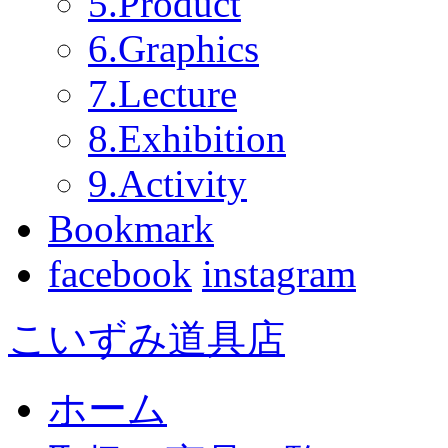
5.Product
6.Graphics
7.Lecture
8.Exhibition
9.Activity
Bookmark
facebook
instagram
こいずみ道具店
ホーム