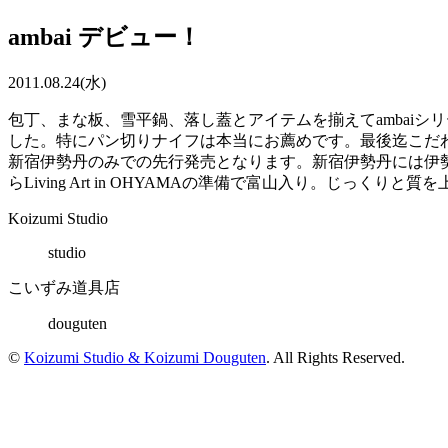
ambai デビュー！
2011.08.24(水)
包丁、まな板、雪平鍋、落し蓋とアイテムを揃えてambai
した。特にパン切りナイフは本当にお薦めです。最後迄こだ
新宿伊勢丹のみでの先行発売となります。新宿伊勢丹には伊勢
らLiving Art in OHYAMAの準備で富山入り。じっくり
Koizumi Studio
studio
こいずみ道具店
douguten
©
Koizumi Studio & Koizumi Douguten
. All Rights Reserved.