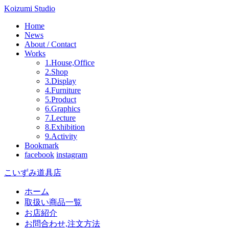
Koizumi Studio
Home
News
About / Contact
Works
1.House,Office
2.Shop
3.Display
4.Furniture
5.Product
6.Graphics
7.Lecture
8.Exhibition
9.Activity
Bookmark
facebook
instagram
こいずみ道具店
ホーム
取扱い商品一覧
お店紹介
お問合わせ,注文方法