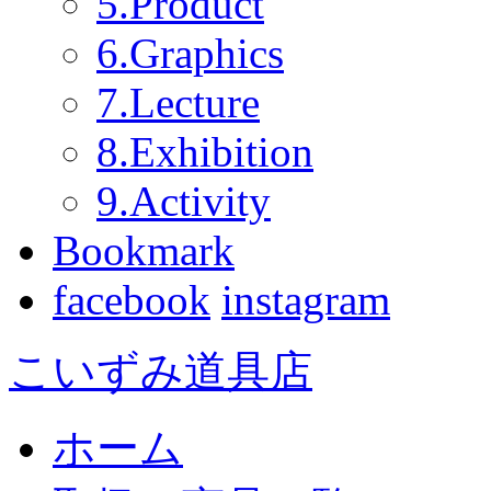
5.Product
6.Graphics
7.Lecture
8.Exhibition
9.Activity
Bookmark
facebook
instagram
こいずみ道具店
ホーム