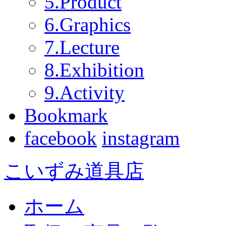
5.Product
6.Graphics
7.Lecture
8.Exhibition
9.Activity
Bookmark
facebook
instagram
こいずみ道具店
ホーム