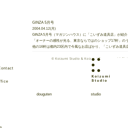
GINZA 5月号
2004.04.12(月)
GINZA 5月号（マガジンハウス）に「こいずみ道具店」が紹
「オーナーの感性が光る、東京ならではのショップ17軒」の
他の16軒は都内23区内で今風なお店ばかり、「こいずみ道具店
©
Koizumi Studio & Koizumi Douguten
. All Ri
Contact
fice
douguten
studio
e
on