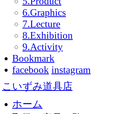
5.Product
6.Graphics
7.Lecture
8.Exhibition
9.Activity
Bookmark
facebook
instagram
こいずみ道具店
ホーム