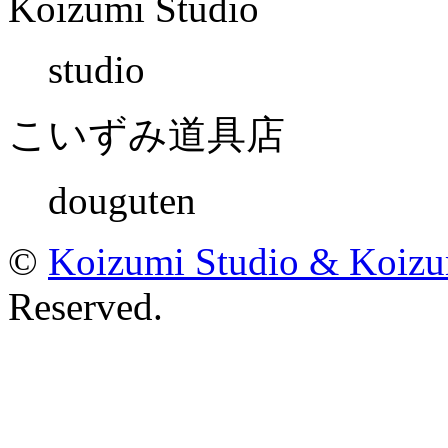
Koizumi Studio
studio
こいずみ道具店
douguten
©
Koizumi Studio & Koiz
Reserved.