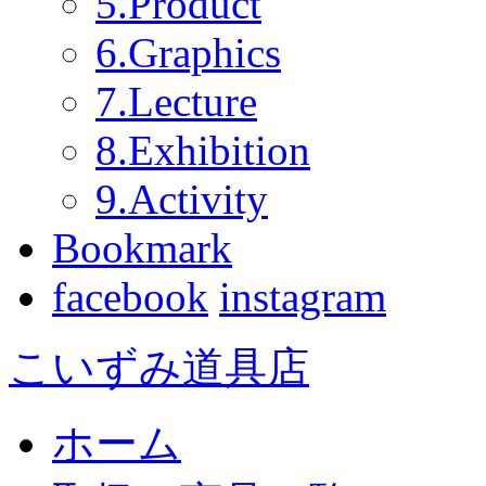
5.Product
6.Graphics
7.Lecture
8.Exhibition
9.Activity
Bookmark
facebook
instagram
こいずみ道具店
ホーム