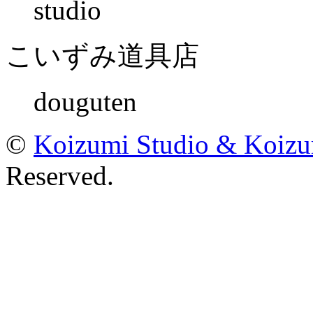
studio
こいずみ道具店
douguten
©
Koizumi Studio & Koiz
Reserved.