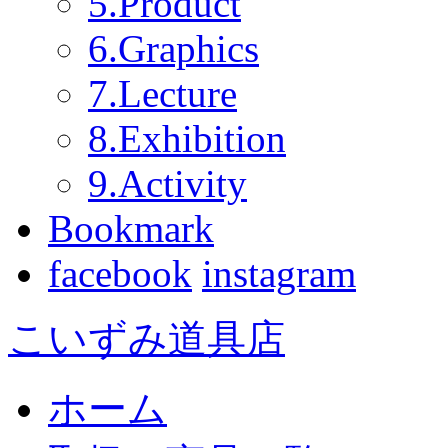
5.Product
6.Graphics
7.Lecture
8.Exhibition
9.Activity
Bookmark
facebook
instagram
こいずみ道具店
ホーム