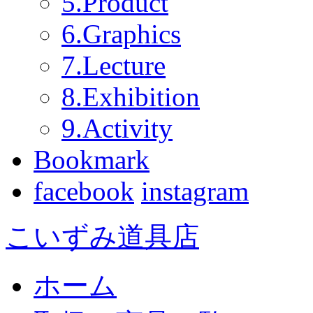
5.Product
6.Graphics
7.Lecture
8.Exhibition
9.Activity
Bookmark
facebook
instagram
こいずみ道具店
ホーム