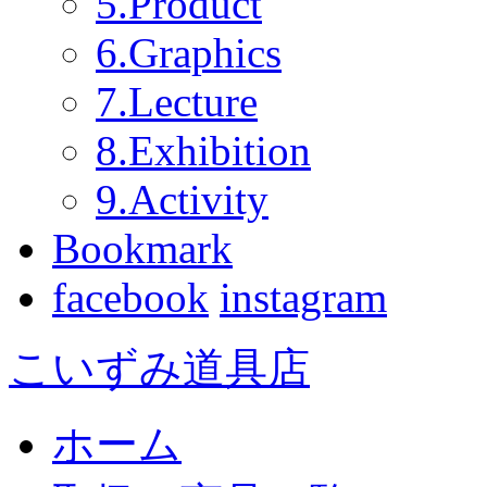
5.Product
6.Graphics
7.Lecture
8.Exhibition
9.Activity
Bookmark
facebook
instagram
こいずみ道具店
ホーム