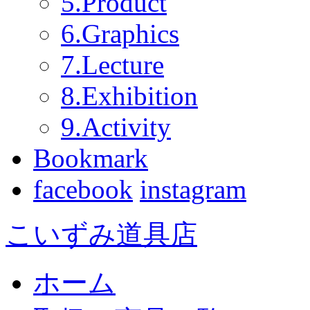
5.Product
6.Graphics
7.Lecture
8.Exhibition
9.Activity
Bookmark
facebook
instagram
こいずみ道具店
ホーム