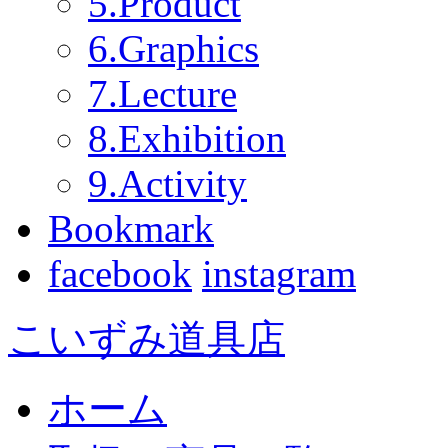
5.Product
6.Graphics
7.Lecture
8.Exhibition
9.Activity
Bookmark
facebook
instagram
こいずみ道具店
ホーム