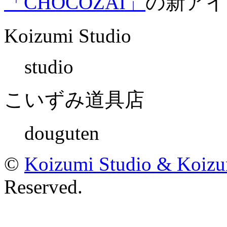
「CHOCOZAI」
の新アイ
Koizumi Studio
studio
こいずみ道具店
douguten
©
Koizumi Studio & Koiz
Reserved.