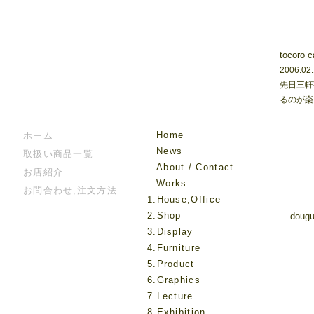
tocoro 
2006.02
先日三軒
るのが楽
Home
ホーム
News
取扱い商品一覧
About / Contact
お店紹介
Works
お問合わせ,注文方法
1.House,Office
2.Shop
dougu
3.Display
4.Furniture
5.Product
6.Graphics
7.Lecture
8.Exhibition