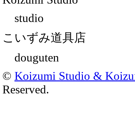
studio
こいずみ道具店
douguten
©
Koizumi Studio & Koiz
Reserved.