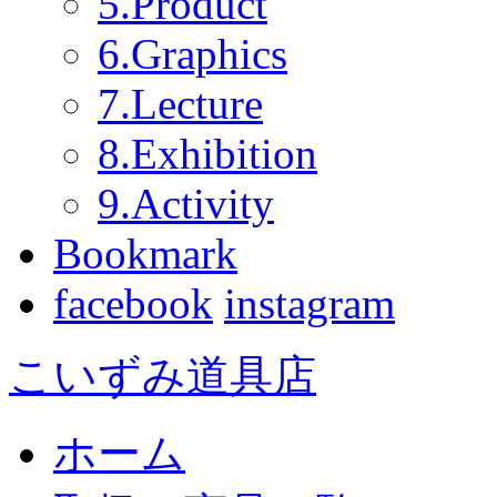
5.Product
6.Graphics
7.Lecture
8.Exhibition
9.Activity
Bookmark
facebook
instagram
こいずみ道具店
ホーム