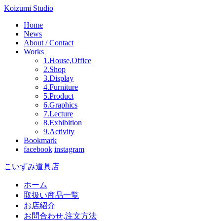
Koizumi Studio
Home
News
About / Contact
Works
1.House,Office
2.Shop
3.Display
4.Furniture
5.Product
6.Graphics
7.Lecture
8.Exhibition
9.Activity
Bookmark
facebook
instagram
こいずみ道具店
ホーム
取扱い商品一覧
お店紹介
お問合わせ,注文方法