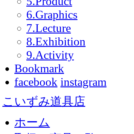
5.Product
6.Graphics
7.Lecture
8.Exhibition
9.Activity
Bookmark
facebook
instagram
こいずみ道具店
ホーム