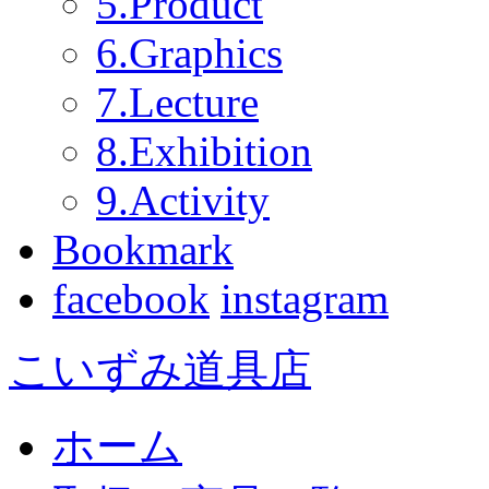
5.Product
6.Graphics
7.Lecture
8.Exhibition
9.Activity
Bookmark
facebook
instagram
こいずみ道具店
ホーム