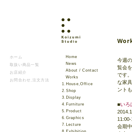
Wor
Home
ホーム
今週の
News
取扱い商品一覧
覧会
About / Contact
お店紹介
です。
Works
お問合わせ,注文方法
な家
1.House,Office
ント
2.Shop
3.Display
■
いろ
4.Furniture
5.Product
2014.
6.Graphics
11:00-
7.Lecture
会期
8.Exhibition