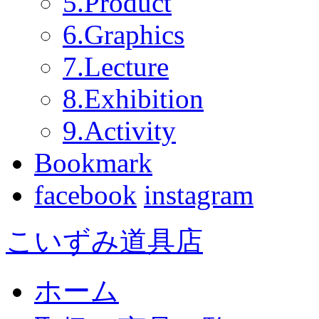
5.Product
6.Graphics
7.Lecture
8.Exhibition
9.Activity
Bookmark
facebook
instagram
こいずみ道具店
ホーム