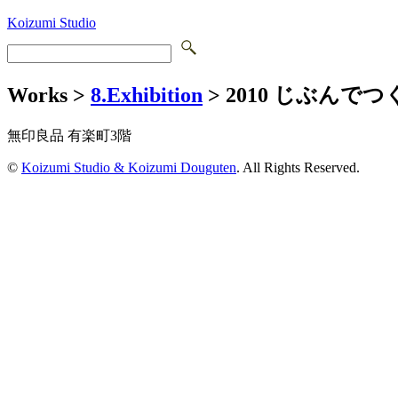
Koizumi Studio
Works >
8.Exhibition
> 2010 じぶん
無印良品 有楽町3階
©
Koizumi Studio & Koizumi Douguten
. All Rights Reserved.