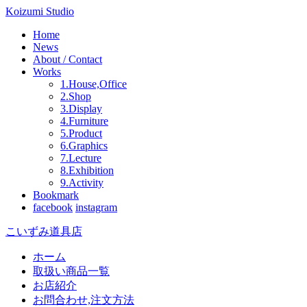
Koizumi Studio
Home
News
About / Contact
Works
1.House,Office
2.Shop
3.Display
4.Furniture
5.Product
6.Graphics
7.Lecture
8.Exhibition
9.Activity
Bookmark
facebook
instagram
こいずみ道具店
ホーム
取扱い商品一覧
お店紹介
お問合わせ,注文方法