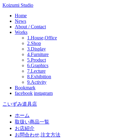
Koizumi Studio
Home
News
About / Contact
Works
1.House,Office
2.Shop
3.Display
4.Furniture
5.Product
6.Graphics
7.Lecture
8.Exhibition
9.Activity
Bookmark
facebook
instagram
こいずみ道具店
ホーム
取扱い商品一覧
お店紹介
お問合わせ,注文方法