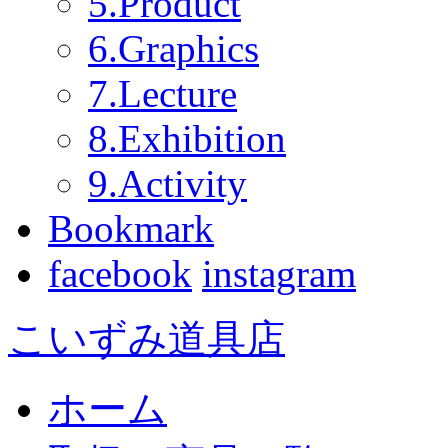
5.Product
6.Graphics
7.Lecture
8.Exhibition
9.Activity
Bookmark
facebook
instagram
こいずみ道具店
ホーム