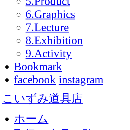
5.Product
6.Graphics
7.Lecture
8.Exhibition
9.Activity
Bookmark
facebook
instagram
こいずみ道具店
ホーム