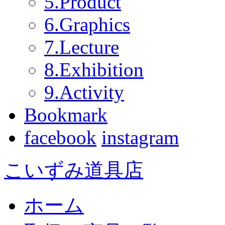
5.Product
6.Graphics
7.Lecture
8.Exhibition
9.Activity
Bookmark
facebook
instagram
こいずみ道具店
ホーム