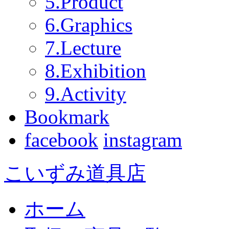
5.Product
6.Graphics
7.Lecture
8.Exhibition
9.Activity
Bookmark
facebook
instagram
こいずみ道具店
ホーム