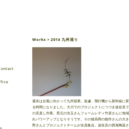
Works > 2014 九州巡り
Contact
fice
週末は台風に向かって九州巡業。急遽、飛行機から新幹線に変
e
る時間になりました。大川でのプロジェクトにつづき波佐見では
の見直し作業。窯元の光玉さんフォームレディ竹原さんに地域
れパワーアップとなりそうです。その後高岡の能作さんの大き
野さんとプロジェクトチームが全員集合。波佐見の西海陶器さ
on