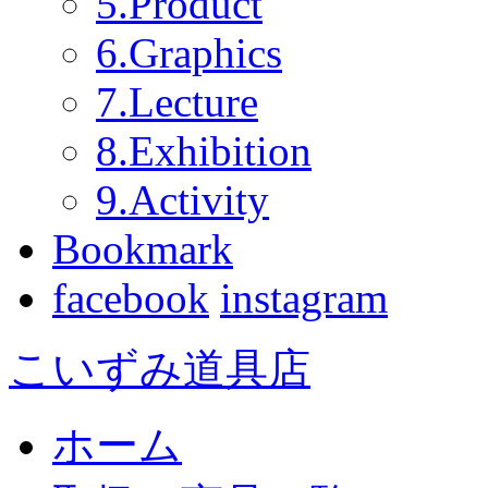
5.Product
6.Graphics
7.Lecture
8.Exhibition
9.Activity
Bookmark
facebook
instagram
こいずみ道具店
ホーム