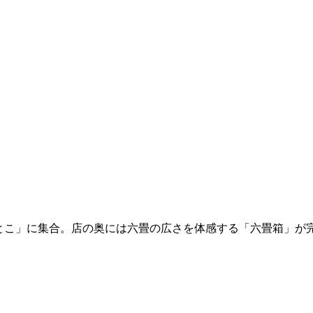
店「のとこ」に集合。店の奥には六畳の広さを体感する「六畳箱」