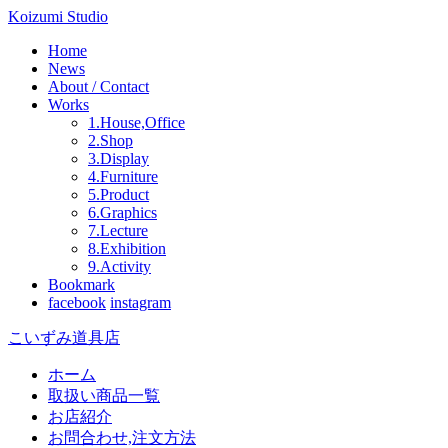
Koizumi Studio
Home
News
About / Contact
Works
1.House,Office
2.Shop
3.Display
4.Furniture
5.Product
6.Graphics
7.Lecture
8.Exhibition
9.Activity
Bookmark
facebook
instagram
こいずみ道具店
ホーム
取扱い商品一覧
お店紹介
お問合わせ,注文方法