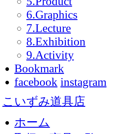
5.Product
6.Graphics
7.Lecture
8.Exhibition
9.Activity
Bookmark
facebook
instagram
こいずみ道具店
ホーム