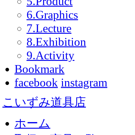
5.Product
6.Graphics
7.Lecture
8.Exhibition
9.Activity
Bookmark
facebook
instagram
こいずみ道具店
ホーム