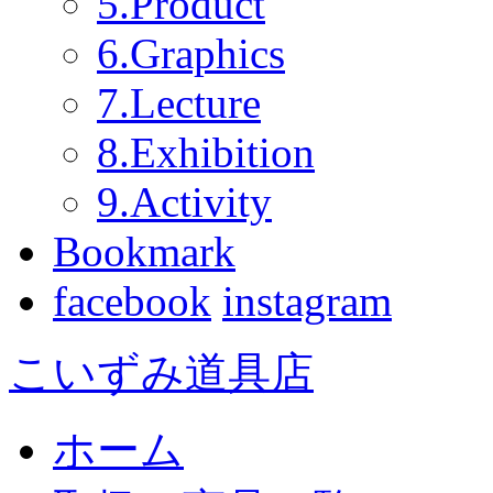
5.Product
6.Graphics
7.Lecture
8.Exhibition
9.Activity
Bookmark
facebook
instagram
こいずみ道具店
ホーム